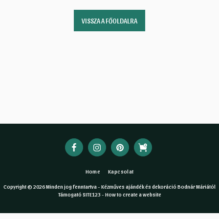
VISSZA A FŐOLDALRA
Home
Kapcsolat
Copyright © 2026 Minden jog fenntartva -
Kézműves ajándék és dekoráció Bodnár Máriától
Támogató
SITE123
-
How to create a website